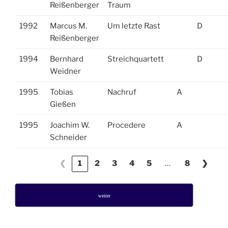
Reißenberger
Traum
1992
Marcus M.
Um letzte Rast
D
Reißenberger
1994
Bernhard
Streichquartett
D
Weidner
1995
Tobias
Nachruf
A
Gießen
1995
Joachim W.
Procedere
A
Schneider
…
❮
1
2
3
4
5
8
❯
weiter