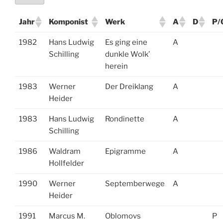
Jahr
Komponist
Werk
A
D
P/
1982
Hans Ludwig
Es ging eine
A
Schilling
dunkle Wolk’
herein
1983
Werner
Der Dreiklang
A
Heider
1983
Hans Ludwig
Rondinette
A
Schilling
1986
Waldram
Epigramme
A
Hollfelder
1990
Werner
Septemberwege
A
Heider
1991
Marcus M.
Oblomovs
P