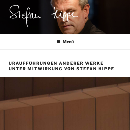
Zum
Inhalt
springen
STEFAN HIPPE
Komponist
Menü
URAUFFÜHRUNGEN ANDERER WERKE
UNTER MITWIRKUNG VON STEFAN HIPPE