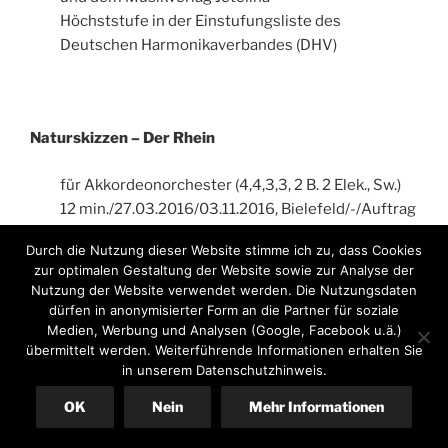
Höchststufe in der Einstufungsliste des
Deutschen Harmonikaverbandes (DHV)
Naturskizzen – Der Rhein
für Akkordeonorchester (4,4,3,3, 2 B. 2 Elek., Sw.)
12 min./27.03.2016/03.11.2016, Bielefeld/-/Auftrag
vom Landesmusikrat NRW
Durch die Nutzung dieser Website stimme ich zu, dass Cookies
Höchststufe in der Einstufungsliste des
zur optimalen Gestaltung der Website sowie zur Analyse der
Deutschen Harmonikaverbandes (DHV)
Nutzung der Website verwendet werden. Die Nutzungsdaten
dürfen in anonymisierter Form an die Partner für soziale
Jubiläumsmusik 2.015
Medien, Werbung und Analysen (Google, Facebook u.ä.)
übermittelt werden. Weiterführende Informationen erhalten Sie
in unserem Datenschutzhinweis.
für Akkordeonorchester (4,4,3,3, 2 B. 2 Elek., Sw.)
5 min./05.02.2016/03.12.2016/-/Rundel Auftrag
OK
Nein
Mehr Informationen
vom Musikverlag Rundel zum 50-jährigen
Bestehen 2014 und vom NAO zum 70-jährigen