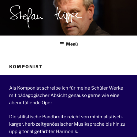
Zum
Inhalt
springen
STEFAN HIPPE
Komponist
Menü
KOMPONIST
Als Komponist schreibe ich für meine Schüler Werke
mit pädagogischer Absicht genauso gerne wie eine
abendfüllende Oper.
Die stilistische Bandbreite reicht von minimalistisch-
karger, herb zeitgenössischer Musiksprache bis hin zu
üppig tonal gefärbter Harmonik.