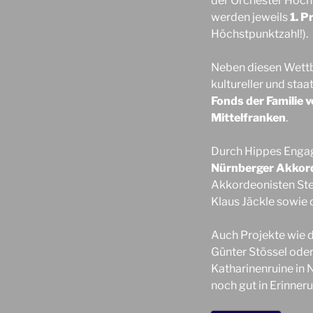
der Orchester Höch
werden jeweils
1. P
Höchstpunktzahl!).
Neben diesen Wettb
kultureller und sta
Fonds der Familie 
Mittelfranken
.
Durch Hippes Engag
Nürnberger Akkor
Akkordeonisten Stef
Klaus Jäckle sowie 
Auch Projekte wie 
Günter Stössel ode
Katharinenruine in 
noch gut in Erinner