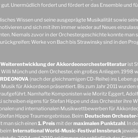
 gut. Unermüdlich fordert und fördert er das Ensemble und fü
isches Wissen und seine ausgeprägte Musikalität sowie seine
motivieren und sich mit ihm immer wieder auf Neues einzulass
ten. Niemals zuvor in der Orchestergeschichte konnte man s
zurückgreifen: Werke von Bach bis Strawinsky sind in den P
e
Weiterentwicklung der Akkordeonorchesterliteratur
ist S
Willi Münch und dem Orchester, ein großes Anliegen. 1998 w
RDEONOVA
(nach der gleichnamigen CD-Reihe) ins Leben ge
 Musik für Akkordeon präsentiert. Bis zum Jahr 2011 wurden s
raufgeführt. Namhafte Komponisten wie Moritz Eggert, Adolf
i schreiben eigens für Stefan Hippe und das Orchester ihre W
ionalen und internationalen Musikwettbewerben für Akkordeo
 Stefan Hippe Traumergebnisse. Beim
Deutschen Orchester
lt man sich einen
1. Preis
mit der
maximalen Punktzahl
. In 
 beim
International World-Music-Festival Innsbruck
jeweils