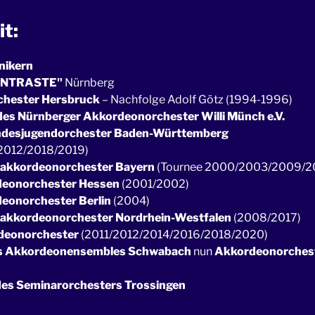
t:
nikern
ONTRASTE"
Nürnberg
hester Hersbruck
– Nachfolge Adolf Götz (1994-1996)
 des Nürnberger Akkordeonorchester Willi Münch e.V.
desjugendorchester Baden-Württemberg
2012/2018/2019)
akkordeonorchester Bayern
(Tournee 2000/2003/2009/2
eonorchester Hessen
(2001/2002)
eonorchester Berlin
(2004)
akkordeonorchester Nordrhein-Westfalen
(2008/2017)
deonorchester
(2011/2012/2014/2016/2018/2020)
es Akkordeonensembles Schwabach
nun
Akkordeonorches
 des Seminarorchesters Trossingen