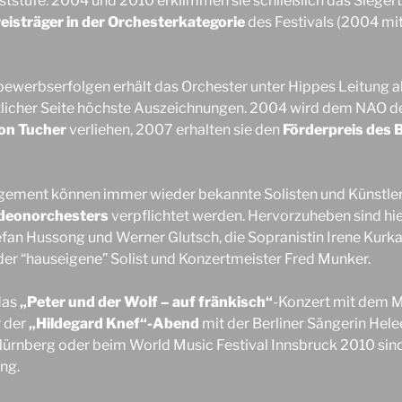
ststufe. 2004 und 2010 erklimmen sie schließlich das Siege
reisträger in der Orchesterkategorie
des Festivals (2004 mit
ewerbserfolgen erhält das Orchester unter Hippes Leitung a
atlicher Seite höchste Auszeichnungen. 2004 wird dem NAO d
von Tucher
verliehen, 2007 erhalten sie den
Förderpreis des 
ement können immer wieder bekannte Solisten und Künstler 
deonorchesters
verpflichtet werden. Hervorzuheben sind hier 
an Hussong und Werner Glutsch, die Sopranistin Irene Kurka 
der “hauseigene” Solist und Konzertmeister Fred Munker.
das
„Peter und der Wolf – auf fränkisch“
-Konzert mit dem 
r der
„Hildegard Knef“-Abend
mit der Berliner Sängerin Hele
Nürnberg oder beim World Music Festival Innsbruck 2010 sin
ung.