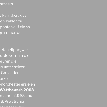
hrt es zu
 Fähigkeit, das
en, zählen zu
pontan auf ein so
rogrammen der
tefan Hippe, wie
urde von ihm die
rufen die
o unter seiner
 Götz oder
erke.
norchester erzielen
-Wettbewerb 2008
den Jahren 1998 und
 3. Preisträger in