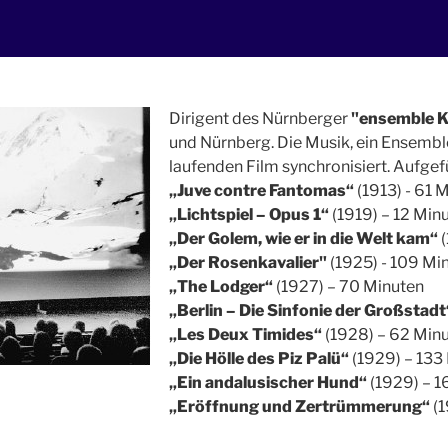
Dirigent des Nürnberger
"ensemble
und Nürnberg. Die Musik, ein Ensembl
laufenden Film synchronisiert. Aufgef
„Juve contre Fantomas“
(1913) - 61 
„Lichtspiel – Opus 1“
(1919) – 12 Min
„Der Golem, wie er in die Welt kam“
(
„Der Rosenkavalier"
(1925) - 109 Mi
„The Lodger“
(1927) – 70 Minuten
„Berlin – Die Sinfonie der Großstadt
„Les Deux Timides“
(1928) – 62 Min
„Die Hölle des Piz Palü“
(1929) – 133
„Ein andalusischer Hund“
(1929) – 1
„Eröffnung und Zertrümmerung“
(1