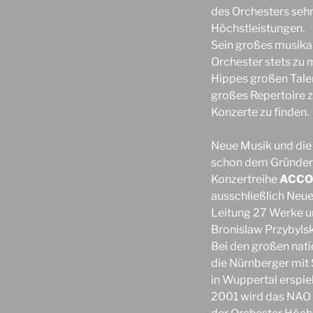
des Orchesters sehr
Höchstleistungen.
Sein großes musikal
Orchester stets zu 
Hippes großen Talen
großes Repertoire 
Konzerte zu finden.
Neue Musik und di
schon dem Gründer 
Konzertreihe
ACCO
ausschließlich Neue
Leitung 27 Werke u
Bronislaw Przybylsk
Bei den großen nat
die Nürnberger mit
in Wuppertal erspie
2001 wird das NAO