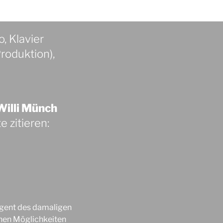
o, Klavier
roduktion),
illi Münch
e zitieren:
igent des damaligen
chen Möglichkeiten