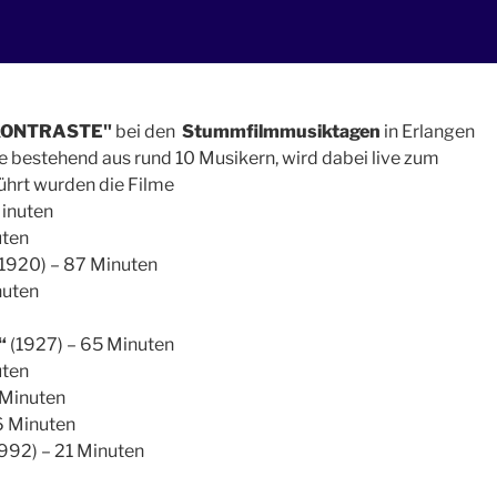
 KONTRASTE"
bei den
Stummfilmmusiktagen
in Erlangen
e bestehend aus rund 10 Musikern, wird dabei live zum
ührt wurden die Filme
Minuten
uten
1920) – 87 Minuten
nuten
“
(1927) – 65 Minuten
uten
 Minuten
6 Minuten
992) – 21 Minuten