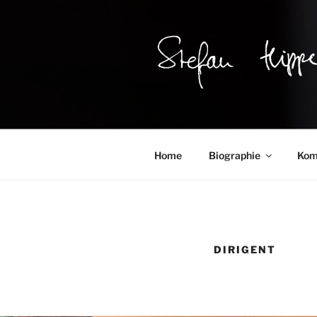
Zum
Inhalt
springen
STEFAN H
Komponist
Home
Biographie
Kom
DIRIGENT