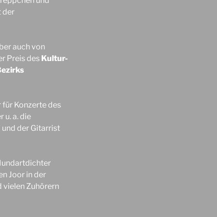
rtreppchen und
 der
ber auch von
er Preis des
Kultur-
Bezirks
für Konzerte des
u. a. die
und der Gitarrist
Mundartdichter
en Joor in der
d vielen Zuhörern