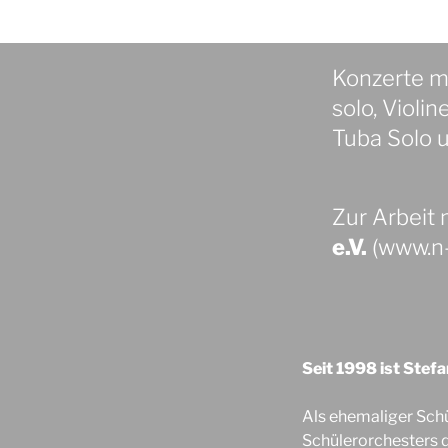
Konzerte mi
solo, Violi
Tuba Solo 
Zur Arbeit
e.V.
(www.n-a
Seit 1998 ist Stef
Als ehemaliger Sch
Schülerorchesters d